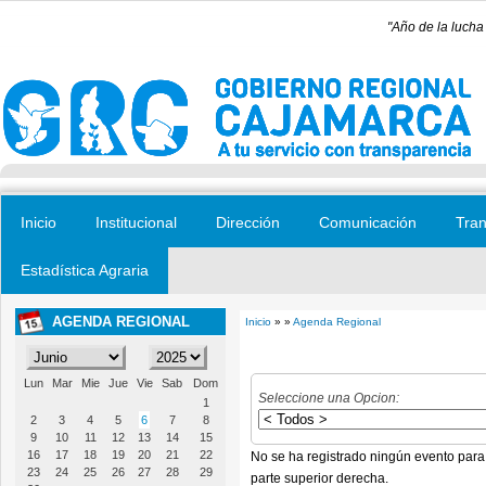
Pasar al contenido principal
"Año de la lucha
Inicio
Institucional
Dirección
Comunicación
Tran
Estadística Agraria
AGENDA REGIONAL
Inicio
» »
Agenda Regional
Se encuentra usted aquí
Lun
Mar
Mie
Jue
Vie
Sab
Dom
Seleccione una Opcion:
1
2
3
4
5
6
7
8
9
10
11
12
13
14
15
16
17
18
19
20
21
22
No se ha registrado ningún evento para
23
24
25
26
27
28
29
parte superior derecha.