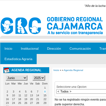
Pasar al contenido principal
"Año de la lucha
Inicio
Institucional
Dirección
Comunicación
Tran
Estadística Agraria
AGENDA REGIONAL
Inicio
» »
Agenda Regional
Se encuentra usted aquí
Lun
Mar
Mie
Jue
Vie
Sab
Dom
Seleccione una Opcion:
1
2
3
4
5
6
7
8
9
10
11
12
13
14
15
16
17
18
19
20
21
22
No se ha registrado ningún evento para
23
24
25
26
27
28
29
parte superior derecha.