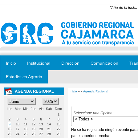
Pasar al contenido principal
"Año de la lucha
Inicio
Institucional
Dirección
Comunicación
Tran
Estadística Agraria
AGENDA REGIONAL
Inicio
» »
Agenda Regional
Se encuentra usted aquí
Lun
Mar
Mie
Jue
Vie
Sab
Dom
Seleccione una Opcion:
1
2
3
4
5
6
7
8
9
10
11
12
13
14
15
16
17
18
19
20
21
22
No se ha registrado ningún evento para
23
24
25
26
27
28
29
parte superior derecha.