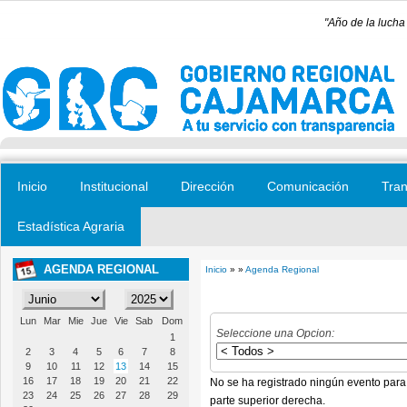
Pasar al contenido principal
"Año de la lucha
Inicio
Institucional
Dirección
Comunicación
Tran
Estadística Agraria
AGENDA REGIONAL
Inicio
» »
Agenda Regional
Se encuentra usted aquí
Lun
Mar
Mie
Jue
Vie
Sab
Dom
Seleccione una Opcion:
1
2
3
4
5
6
7
8
9
10
11
12
13
14
15
16
17
18
19
20
21
22
No se ha registrado ningún evento para
23
24
25
26
27
28
29
parte superior derecha.