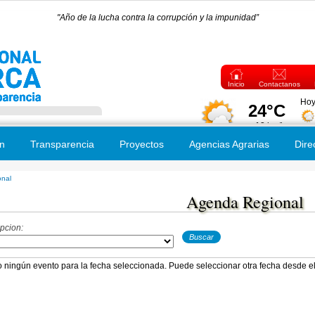
"Año de la lucha contra la corrupción y la impunidad”
Inicio
Contactanos
n
Transparencia
Proyectos
Agencias Agrarias
Dire
nal
 usted aquí
Agenda Regional
pcion:
o ningún evento para la fecha seleccionada. Puede seleccionar otra fecha desde el