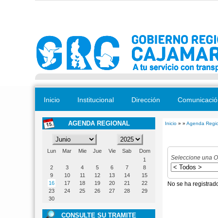
Pasar al contenido principal
Inicio
Institucional
Dirección
Comunicació
AGENDA REGIONAL
Inicio
» »
Agenda Regio
Se encuentra
Lun
Mar
Mie
Jue
Vie
Sab
Dom
Seleccione una O
1
2
3
4
5
6
7
8
9
10
11
12
13
14
15
16
17
18
19
20
21
22
No se ha registrad
23
24
25
26
27
28
29
30
CONSULTE SU TRAMITE