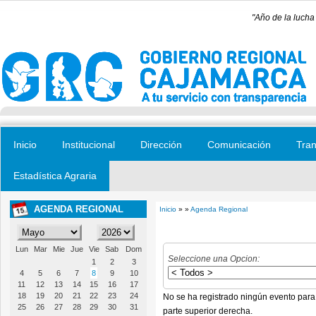
Pasar al contenido principal
"Año de la lucha
Inicio
Institucional
Dirección
Comunicación
Tran
Estadística Agraria
AGENDA REGIONAL
Inicio
» »
Agenda Regional
Se encuentra usted aquí
Lun
Mar
Mie
Jue
Vie
Sab
Dom
Seleccione una Opcion:
1
2
3
4
5
6
7
8
9
10
11
12
13
14
15
16
17
18
19
20
21
22
23
24
No se ha registrado ningún evento para
25
26
27
28
29
30
31
parte superior derecha.