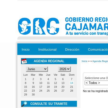
Pasar al contenido principal
Inicio
Institucional
Dirección
Comunicació
AGENDA REGIONAL
Inicio
» »
Agenda Regio
Se encuentra
Lun
Mar
Mie
Jue
Vie
Sab
Dom
Seleccione una O
1
2
3
4
5
6
7
8
9
10
11
12
13
14
15
16
17
18
19
20
21
22
23
24
25
26
27
28
No se ha registrad
29
30
CONSULTE SU TRAMITE