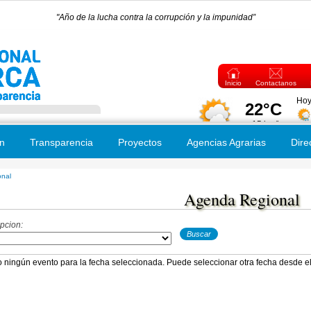
"Año de la lucha contra la corrupción y la impunidad”
Inicio
Contactanos
n
Transparencia
Proyectos
Agencias Agrarias
Dire
nal
 usted aquí
Agenda Regional
pcion:
o ningún evento para la fecha seleccionada. Puede seleccionar otra fecha desde el