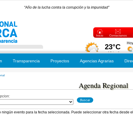
"Año de la lucha contra la corrupción y la impunidad”
Inicio
Contactanos
n
Transparencia
Proyectos
Agencias Agrarias
Dire
nal
 usted aquí
Agenda Regional
pcion:
o ningún evento para la fecha seleccionada. Puede seleccionar otra fecha desde el