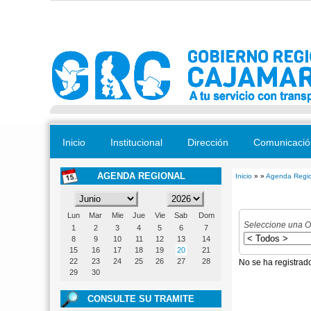
Pasar al contenido principal
Inicio
Institucional
Dirección
Comunicació
AGENDA REGIONAL
Inicio
» »
Agenda Regio
Se encuentra
Lun
Mar
Mie
Jue
Vie
Sab
Dom
Seleccione una O
1
2
3
4
5
6
7
8
9
10
11
12
13
14
15
16
17
18
19
20
21
22
23
24
25
26
27
28
No se ha registrad
29
30
CONSULTE SU TRAMITE