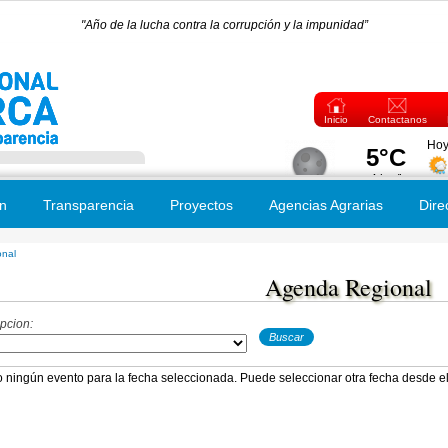
"Año de la lucha contra la corrupción y la impunidad”
Inicio
Contactanos
n
Transparencia
Proyectos
Agencias Agrarias
Dire
nal
 usted aquí
Agenda Regional
pcion:
o ningún evento para la fecha seleccionada. Puede seleccionar otra fecha desde el