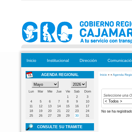
Pasar al contenido principal
Inicio
Institucional
Dirección
Comunicació
AGENDA REGIONAL
Inicio
» »
Agenda Regio
Se encuentra
Lun
Mar
Mie
Jue
Vie
Sab
Dom
Seleccione una O
1
2
3
4
5
6
7
8
9
10
11
12
13
14
15
16
17
18
19
20
21
22
23
24
No se ha registrad
25
26
27
28
29
30
31
CONSULTE SU TRAMITE