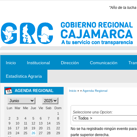
Pasar al contenido principal
"Año de la lucha
Inicio
Institucional
Dirección
Comunicación
Tran
Estadística Agraria
AGENDA REGIONAL
Inicio
» »
Agenda Regional
Se encuentra usted aquí
Lun
Mar
Mie
Jue
Vie
Sab
Dom
Seleccione una Opcion:
1
2
3
4
5
6
7
8
9
10
11
12
13
14
15
16
17
18
19
20
21
22
No se ha registrado ningún evento para
23
24
25
26
27
28
29
parte superior derecha.