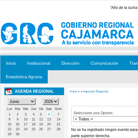
Pasar al contenido principal
"Año de la lucha
Inicio
Institucional
Dirección
Comunicación
Tran
Estadística Agraria
AGENDA REGIONAL
Inicio
» »
Agenda Regional
Se encuentra usted aquí
Lun
Mar
Mie
Jue
Vie
Sab
Dom
Seleccione una Opcion:
1
2
3
4
5
6
7
8
9
10
11
12
13
14
15
16
17
18
19
20
21
22
23
24
25
26
27
28
No se ha registrado ningún evento para
29
30
parte superior derecha.