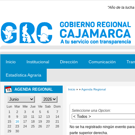
Pasar al contenido principal
"Año de la lucha
Inicio
Institucional
Dirección
Comunicación
Tran
Estadística Agraria
AGENDA REGIONAL
Inicio
» »
Agenda Regional
Se encuentra usted aquí
Lun
Mar
Mie
Jue
Vie
Sab
Dom
Seleccione una Opcion:
1
2
3
4
5
6
7
8
9
10
11
12
13
14
15
16
17
18
19
20
21
22
23
24
25
26
27
28
No se ha registrado ningún evento para
29
30
parte superior derecha.