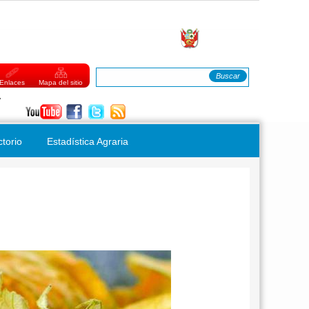
Buscar
FORMULARIO DE BÚSQUEDA
Enlaces
Mapa del sitio
Jueves, 06 de Agosto del 2026
ctorio
Estadística Agraria