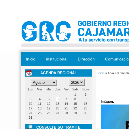
Pasar al contenido principal
Inicio
Institucional
Dirección
Comunicació
AGENDA REGIONAL
Inicio
» hora del planet
Se encuentra
Lun
Mar
Mie
Jue
Vie
Sab
Dom
1
2
3
4
5
6
7
8
9
Imágen:
10
11
12
13
14
15
16
17
18
19
20
21
22
23
24
25
26
27
28
29
30
31
CONSULTE SU TRAMITE