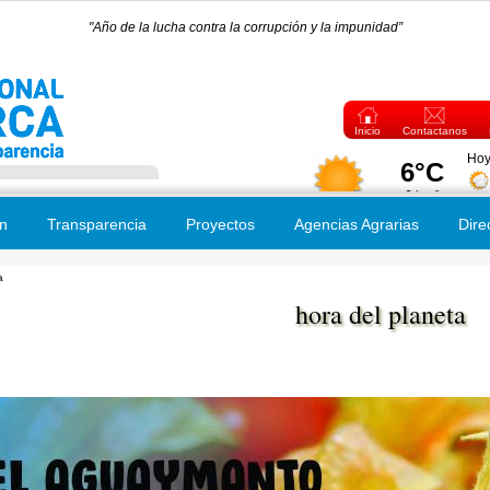
"Año de la lucha contra la corrupción y la impunidad”
Inicio
Contactanos
n
Transparencia
Proyectos
Agencias Agrarias
Dire
a
 usted aquí
hora del planeta