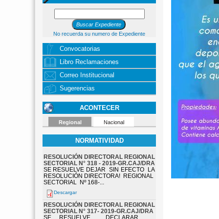
No recuerda su numero de Expediente
Convocatorias
Libro Reclamaciones
Correo Institucional
Sugerencias
ACONTECER
Regional
Nacional
NORMATIVIDAD
RESOLUCIÓN DIRECTORAL REGIONAL
SECTORIAL N° 318 - 2019-GR.CAJ/DRA
SE RESUELVE DEJAR SIN EFECTO LA
RESOLUCIÓN DIRECTORA! REGIONAL
SECTORIAL Nº 168-...
Descargar
RESOLUCIÓN DIRECTORAL REGIONAL
SECTORIAL N° 317- 2019-GR.CAJ/DRA
SE RESUELVE DECLARAR