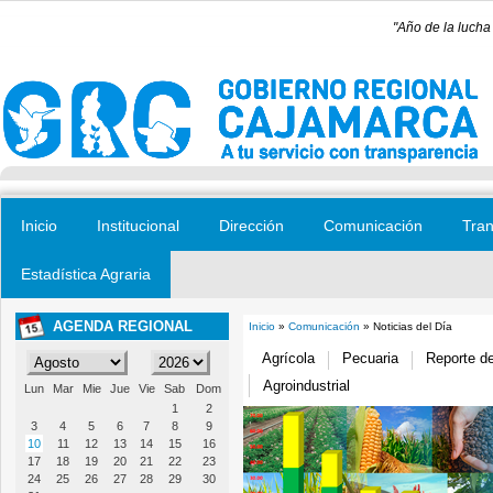
Pasar al contenido principal
"Año de la lucha
Inicio
Institucional
Dirección
Comunicación
Tran
Estadística Agraria
AGENDA REGIONAL
Inicio
»
Comunicación
» Noticias del Día
Se encuentra usted aquí
Agrícola
Pecuaria
Reporte d
Agroindustrial
Lun
Mar
Mie
Jue
Vie
Sab
Dom
1
2
3
4
5
6
7
8
9
10
11
12
13
14
15
16
17
18
19
20
21
22
23
24
25
26
27
28
29
30