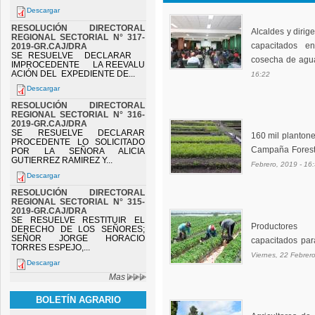
Descargar
RESOLUCIÓN DIRECTORAL
Alcaldes y diri
REGIONAL SECTORIAL N° 317-
capacitados 
2019-GR.CAJ/DRA
SE RESUELVE DECLARAR
cosecha de agu
IMPROCEDENTE LA REEVALU
ACIÓN DEL EXPEDIENTE DE...
16:22
Descargar
RESOLUCIÓN DIRECTORAL
REGIONAL SECTORIAL N° 316-
2019-GR.CAJ/DRA
SE RESUELVE DECLARAR
160 mil planton
PROCEDENTE LO SOLICITADO
Campaña Forest
POR LA SEÑORA ALICIA
GUTIERREZ RAMIREZ Y...
Febrero, 2019 - 16
Descargar
RESOLUCIÓN DIRECTORAL
REGIONAL SECTORIAL N° 315-
2019-GR.CAJ/DRA
SE RESUELVE RESTITUIR EL
Productores 
DERECHO DE LOS SEÑORES;
SEÑOR JORGE HORACIO
capacitados par
TORRES ESPEJO,...
Viernes, 22 Febrero
Descargar
Mas
BOLETÍN AGRARIO