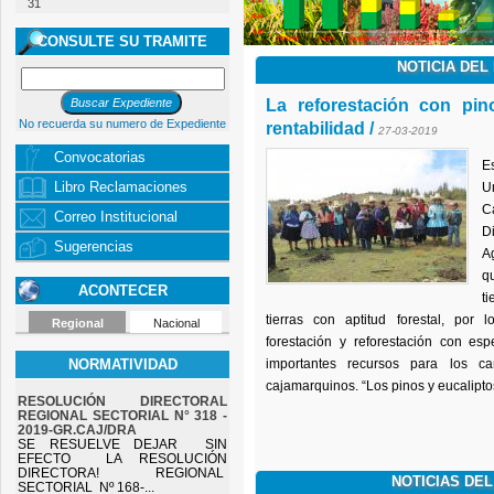
31
CONSULTE SU TRAMITE
NOTICIA DEL 
La reforestación con pin
No recuerda su numero de Expediente
rentabilidad /
27-03-2019
Convocatorias
E
Libro Reclamaciones
U
C
Correo Institucional
D
Sugerencias
A
q
ACONTECER
t
tierras con aptitud forestal, por
Regional
Nacional
forestación y reforestación con es
NORMATIVIDAD
importantes recursos para los ca
cajamarquinos. “Los pinos y eucaliptos
RESOLUCIÓN DIRECTORAL
REGIONAL SECTORIAL N° 318 -
2019-GR.CAJ/DRA
SE RESUELVE DEJAR SIN
EFECTO LA RESOLUCIÓN
DIRECTORA! REGIONAL
NOTICIAS DEL
SECTORIAL Nº 168-...