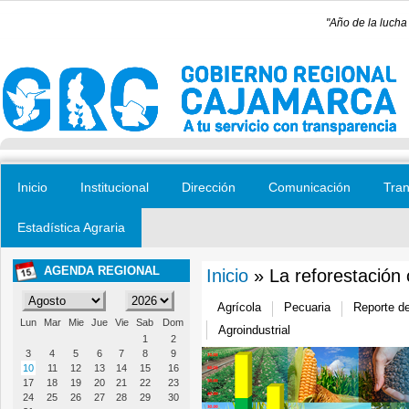
Pasar al contenido principal
"Año de la lucha
Inicio
Institucional
Dirección
Comunicación
Tran
Estadística Agraria
AGENDA REGIONAL
Inicio
» La reforestación 
Se encuentra usted aquí
Agrícola
Pecuaria
Reporte d
Lun
Mar
Mie
Jue
Vie
Sab
Dom
Agroindustrial
1
2
3
4
5
6
7
8
9
10
11
12
13
14
15
16
17
18
19
20
21
22
23
24
25
26
27
28
29
30