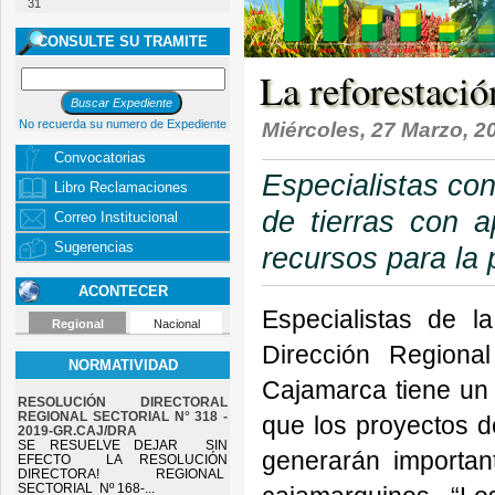
31
CONSULTE SU TRAMITE
La reforestació
No recuerda su numero de Expediente
Miércoles, 27 Marzo, 20
Convocatorias
Especialistas co
Libro Reclamaciones
de tierras con a
Correo Institucional
Sugerencias
recursos para la 
ACONTECER
Especialistas de 
Regional
Nacional
Dirección Regional
NORMATIVIDAD
Cajamarca tiene un a
RESOLUCIÓN DIRECTORAL
REGIONAL SECTORIAL N° 318 -
que los proyectos d
2019-GR.CAJ/DRA
SE RESUELVE DEJAR SIN
generarán importan
EFECTO LA RESOLUCIÓN
DIRECTORA! REGIONAL
SECTORIAL Nº 168-...