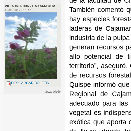
de la facultad de C
VICIA INIA 906 - CAXAMARCA
También comentó qu
13/05/2019 - 15:17
hay especies forest
laderas de Cajamar
industria de la pulp
generan recursos pa
alto potencial de 
territorio”, asegur
de recursos foresta
Quispe informó que 
DESCARGAR BOLETIN
Mas
Regional de Cajama
adecuado para las 
vegetal es indispens
exótica que aporta 