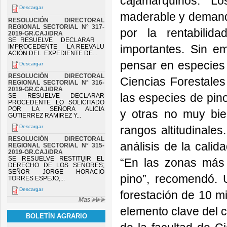
cajamarquinos. “Lo
Descargar
maderable y demand
RESOLUCIÓN DIRECTORAL
REGIONAL SECTORIAL N° 317-
por la rentabilid
2019-GR.CAJ/DRA
SE RESUELVE DECLARAR
importantes. Sin e
IMPROCEDENTE LA REEVALU
ACIÓN DEL EXPEDIENTE DE...
pensar en especies 
Descargar
RESOLUCIÓN DIRECTORAL
Ciencias Forestale
REGIONAL SECTORIAL N° 316-
2019-GR.CAJ/DRA
las especies de pin
SE RESUELVE DECLARAR
PROCEDENTE LO SOLICITADO
POR LA SEÑORA ALICIA
y otras no muy bie
GUTIERREZ RAMIREZ Y...
Descargar
rangos altitudinales
RESOLUCIÓN DIRECTORAL
análisis de la calid
REGIONAL SECTORIAL N° 315-
2019-GR.CAJ/DRA
SE RESUELVE RESTITUIR EL
“En las zonas más 
DERECHO DE LOS SEÑORES;
SEÑOR JORGE HORACIO
pino”, recomendó.
TORRES ESPEJO,...
Descargar
forestación de 10 mi
Mas
elemento clave del c
BOLETÍN AGRARIO