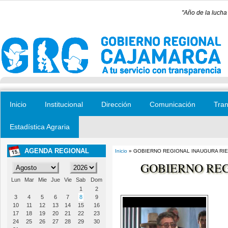
Pasar al contenido principal
"Año de la lucha
Inicio
Institucional
Dirección
Comunicación
Tran
Estadística Agraria
AGENDA REGIONAL
Inicio
» GOBIERNO REGIONAL INAUGURA RI
Se encuentra usted aquí
GOBIERNO REG
Lun
Mar
Mie
Jue
Vie
Sab
Dom
1
2
3
4
5
6
7
8
9
10
11
12
13
14
15
16
17
18
19
20
21
22
23
24
25
26
27
28
29
30