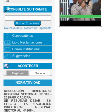
31
CONSULTE SU TRAMITE
No recuerda su numero de Expediente
Convocatorias
Libro Reclamaciones
Correo Institucional
Sugerencias
ACONTECER
Regional
Nacional
NORMATIVIDAD
RESOLUCIÓN DIRECTORAL
REGIONAL SECTORIAL N° 318 -
2019-GR.CAJ/DRA
SE RESUELVE DEJAR SIN
EFECTO LA RESOLUCIÓN
DIRECTORA! REGIONAL
SECTORIAL Nº 168-...